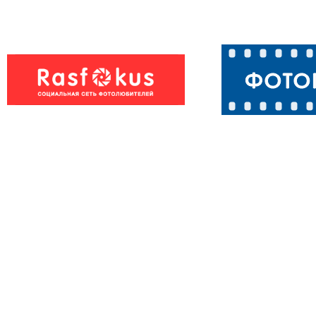
Вор@Бей