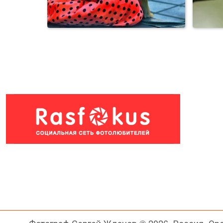
Prima,t,PfotoModel