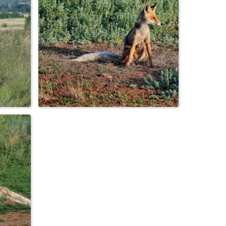
РогоНосеЦ ...
 ...
Опять , снимает ....