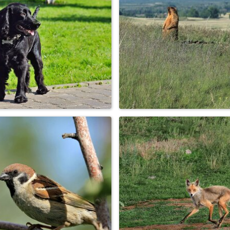
иса, утренняя охота ...
Сурчиный дуэт ...
орошее настроение ...
Хозяин степной трёхнорки