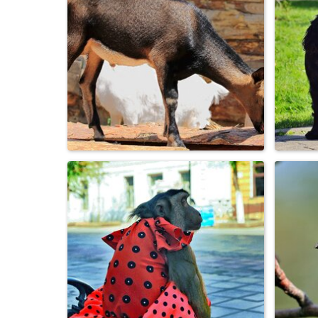
Скакунок и мама ...
Л
Коза из Козьего царства
Х