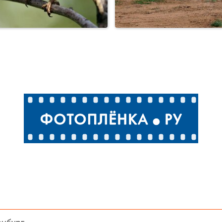
Вор@Бей
Привет фотографу !!